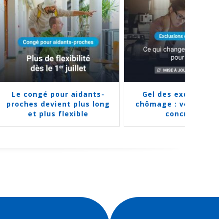
ants-
Gel des exclusions du
Triste s
s long
chômage : voici les infos
Chambre s
e
concrètes
aidan