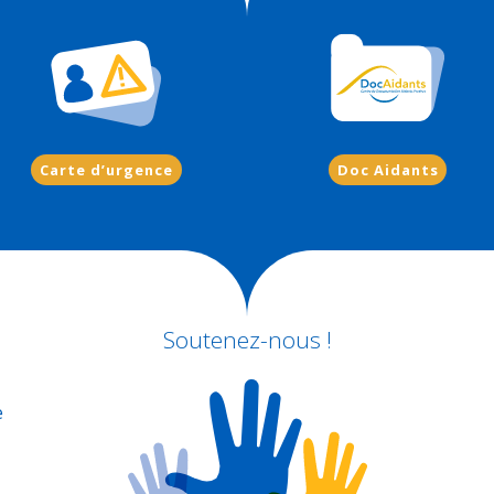
Carte d’urgence
Doc Aidants
Soutenez-nous !
e