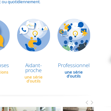
t ou quotidiennement.
nses
Aidant-
Professionnel
proche
tions
une série
d’outils
une série
d’outils