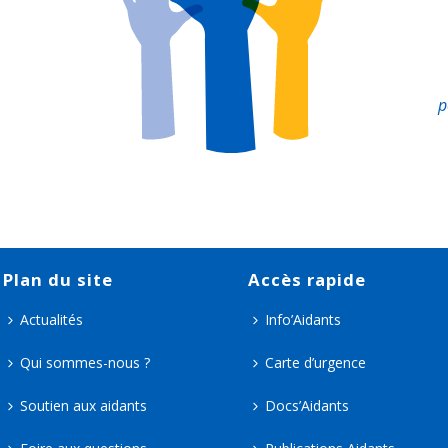
p
Plan du site
Accès rapide
Actualités
Info’Aidants
Qui sommes-nous ?
Carte d’urgence
Soutien aux aidants
Docs’Aidants