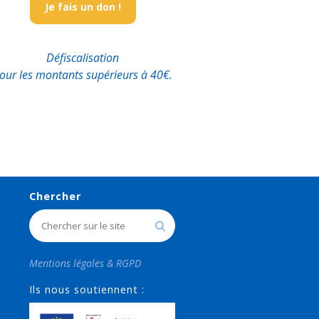
Je fais un don !
Défiscalisation
our les montants supérieurs à 40€.
Chercher
Mentions légales & RGPD
Ils nous soutiennent :