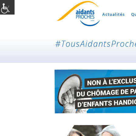
Actualités
Q
#TousAidantsProch