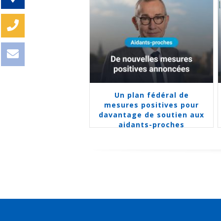
Un plan fédéral de
Le congé pour aid
mesures positives pour
proches devient plu
davantage de soutien aux
et plus flexibl
aidants-proches