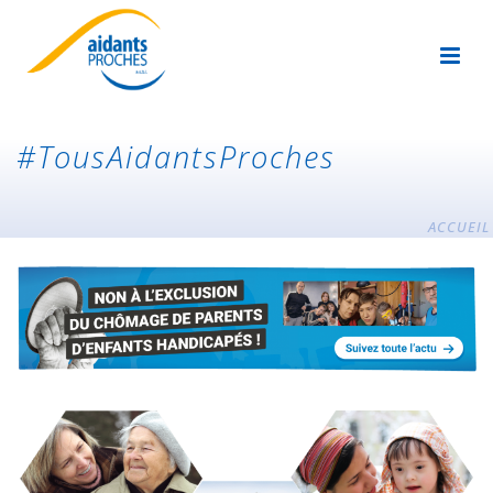
#TousAidantsProches
ACCUEIL